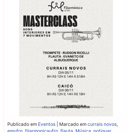
Publicado em
Eventos
|
Marcado em
currais novos
,
emufrn
,
filarmonicaufrn
,
flauta
,
Música
,
potiguar
,