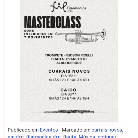
Publicado em
Eventos
|
Marcado em
currais novos
,
emufrn
,
filarmonicaufrn
,
flauta
,
Música
,
potiguar
,