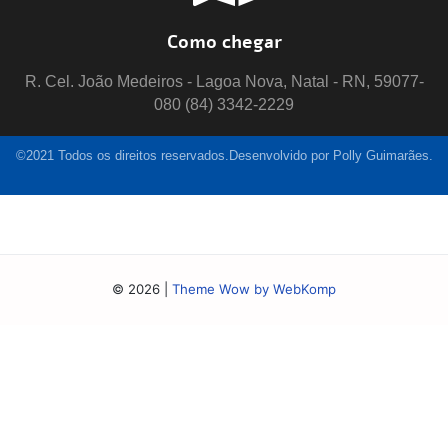
Como chegar
R. Cel. João Medeiros - Lagoa Nova, Natal - RN, 59077-
080 (84) 3342-2229
©2021 Todos os direitos reservados.Desenvolvido por Polly Guimarães.
© 2026
|
Theme Wow by WebKomp