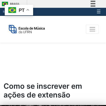
BRASIL
PT
☰
Simplifique!
SITES EMUFRN
Comunica BR
Escola de Música da U
Participe
Acesso à informação
Legislação
Canais
Como se inscrever em
ações de extensão