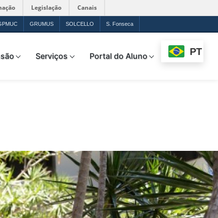
mação
Legislação
Canais
GPMUC
GRUMUS
SOLCELLO
S. Fonseca
PT
nsão
Serviços
Portal do Aluno