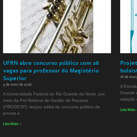
UFRN abre concurso público com 26
Projet
vagas para professor do Magistério
bolsis
18 de mar
Superior
5 de maio de 2026
A Escola
Grande 
A Universidade Federal do Rio Grande do Norte, por
seleção d
meio da Pró-Reitoria de Gestão de Pessoas
(PROGESP), lançou edital de concurso público de
Leia Mais 
provas e
Leia Mais »