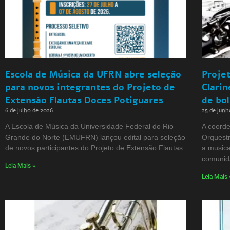
Escola de Música da UFRN abre seleção
Proje
para novos integrantes do Projeto de
Clarin
Extensão Flautas Doces Potiguares
de bol
6 de julho de 2026
25 de junh
A Escola de Música da Universidade Federal do Rio
A coorde
Grande do Norte (EMUFRN) lançou edital para seleção
Orquestr
de novos participantes do Projeto de Extensão Flautas
a musica
comunid
Leia Mais »
Leia Mais 