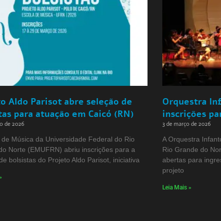
o Aldo Parisot abre seleção de
Orquestra In
tas para atuação em Caicó (RN)
inscrições pa
ço de 2026
3 de março de 2026
 de Música da Universidade Federal do Rio
A Orquestra Infant
do Norte (EMUFRN) abriu inscrições para a
Rio Grande do Nor
e bolsistas do Projeto Aldo Parisot, iniciativa
abertas para ingr
projeto
»
Leia Mais »