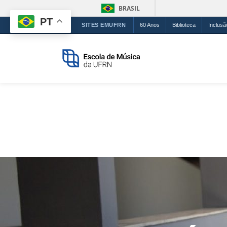
BRASIL
PT
SITES EMUFRN
60 Anos
Biblioteca
Inclusã
Escola de Mús