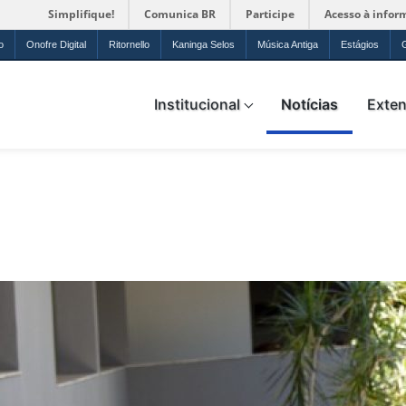
Simplifique!
Comunica BR
Participe
Acesso à infor
o
Onofre Digital
Ritornello
Kaninga Selos
Música Antiga
Estágios
ica da UFRN
Institucional
Notícias
Exte