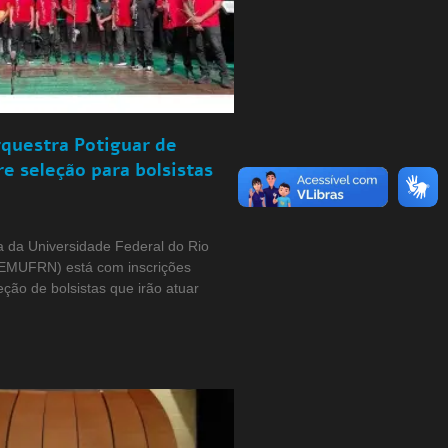
rquestra Potiguar de
re seleção para bolsistas
a da Universidade Federal do Rio
(EMUFRN) está com inscrições
eção de bolsistas que irão atuar