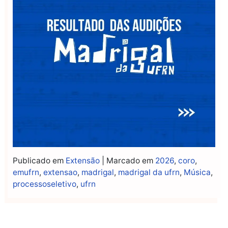
Publicado em
Extensão
|
Marcado em
2026
,
coro
,
emufrn
,
extensao
,
madrigal
,
madrigal da ufrn
,
Música
,
processoseletivo
,
ufrn