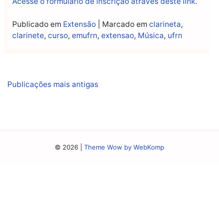
Acesse o formulário de inscrição através deste link.
Publicado em
Extensão
|
Marcado em
clarineta
,
clarinete
,
curso
,
emufrn
,
extensao
,
Música
,
ufrn
Navegação
Publicações mais antigas
por
posts
© 2026
|
Theme Wow by WebKomp