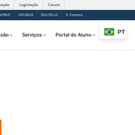
mação
Legislação
Canais
GPMUC
GRUMUS
SOLCELLO
S. Fonseca
PT
nsão
Serviços
Portal do Aluno