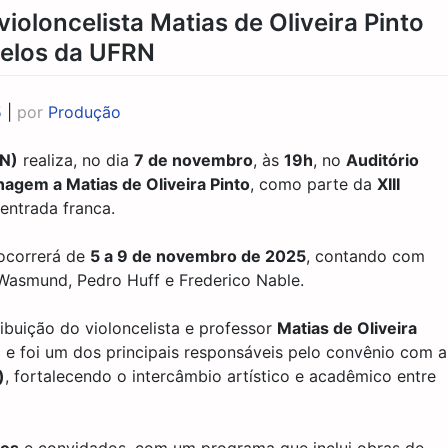
oloncelista Matias de Oliveira Pinto
celos da UFRN
5
|
por
Produção
RN)
realiza, no dia
7 de novembro
, às
19h
, no
Auditório
gem a Matias de Oliveira Pinto
, como parte da
XIII
entrada franca.
 ocorrerá de
5 a 9 de novembro de 2025
, contando com
a Wasmund, Pedro Huff e Frederico Nable.
ribuição do violoncelista e professor
Matias de Oliveira
N
e foi um dos principais responsáveis pelo convênio com a
)
, fortalecendo o intercâmbio artístico e acadêmico entre