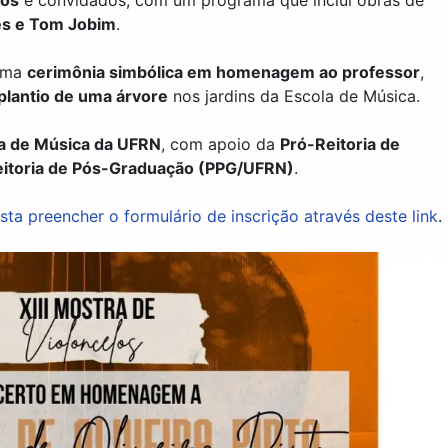
los
e convidados, com um programa que inclui obras de
res e Tom Jobim
.
 uma
cerimônia simbólica em homenagem ao professor
,
plantio de uma árvore
nos jardins da Escola de Música.
la de Música da UFRN
, com apoio da
Pró-Reitoria de
itoria de Pós-Graduação (PPG/UFRN)
.
sta preencher o formulário de inscrição através deste link
.