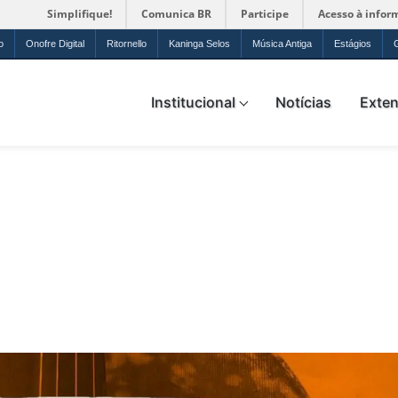
Simplifique!
Comunica BR
Participe
Acesso à infor
o
Onofre Digital
Ritornello
Kaninga Selos
Música Antiga
Estágios
ica da UFRN
Institucional
Notícias
Exte