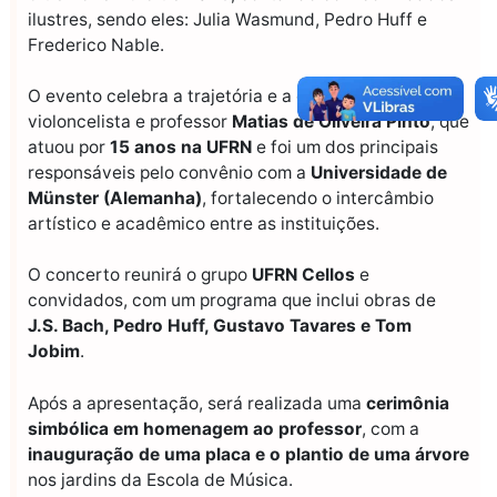
ilustres, sendo eles: Julia Wasmund, Pedro Huff e
Frederico Nable.
O evento celebra a trajetória e a contribuição do
violoncelista e professor
Matias de Oliveira Pinto
, que
atuou por
15 anos na UFRN
e foi um dos principais
responsáveis pelo convênio com a
Universidade de
Münster (Alemanha)
, fortalecendo o intercâmbio
artístico e acadêmico entre as instituições.
O concerto reunirá o grupo
UFRN Cellos
e
convidados, com um programa que inclui obras de
J.S. Bach, Pedro Huff, Gustavo Tavares e Tom
Jobim
.
Após a apresentação, será realizada uma
cerimônia
simbólica em homenagem ao professor
, com a
inauguração de uma placa e o plantio de uma árvore
nos jardins da Escola de Música.