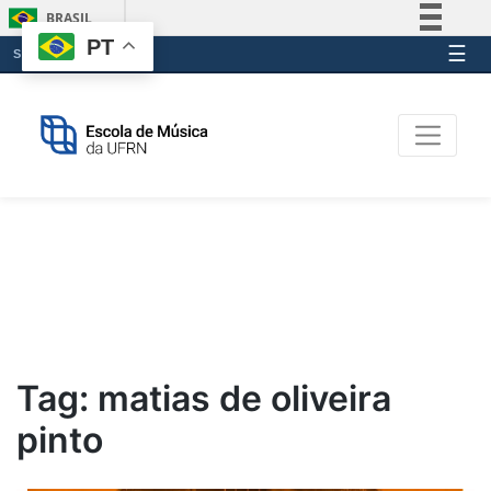
BRASIL
PT
☰
Simplifique!
SITES EMUFRN
Skip
Comunica BR
Escola de Música da U
to
Participe
content
Acesso à informação
Legislação
Canais
Tag:
matias de oliveira
pinto