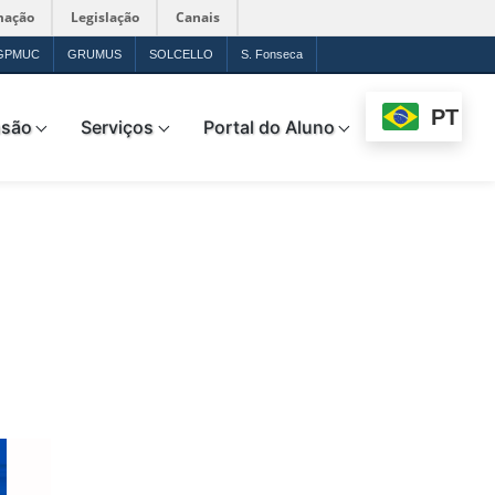
mação
Legislação
Canais
GPMUC
GRUMUS
SOLCELLO
S. Fonseca
PT
nsão
Serviços
Portal do Aluno