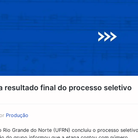
 resultado final do processo seletivo
or
Produção
o Rio Grande do Norte (UFRN) concluiu o processo seletiv
ão do grupo informou que a etapa contou com número