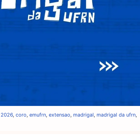
m
2026
,
coro
,
emufrn
,
extensao
,
madrigal
,
madrigal da ufrn
,