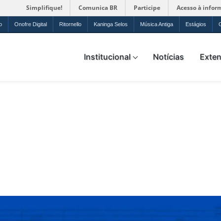
Simplifique!
Comunica BR
Participe
Acesso à infor
o
Onofre Digital
Ritornello
Kaninga Selos
Música Antiga
Estágios
ica da UFRN
Institucional
Notícias
Exte