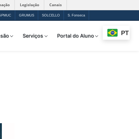
mação
Legislação
Canais
GPMUC
GRUMUS
SOLCELLO
S. Fonseca
PT
nsão
Serviços
Portal do Aluno