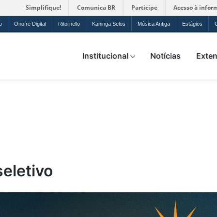
Simplifique!
Comunica BR
Participe
Acesso à infor
o
Onofre Digital
Ritornello
Kaninga Selos
Música Antiga
Estágios
ica da UFRN
Institucional
Notícias
Exte
eletivo