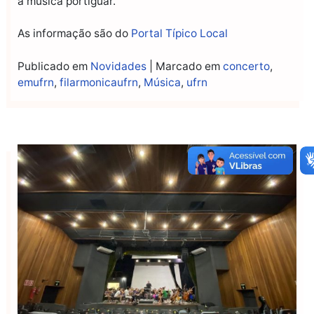
a música portiguar.
As informação são do
Portal Típico Local
Publicado em
Novidades
|
Marcado em
concerto
,
emufrn
,
filarmonicaufrn
,
Música
,
ufrn