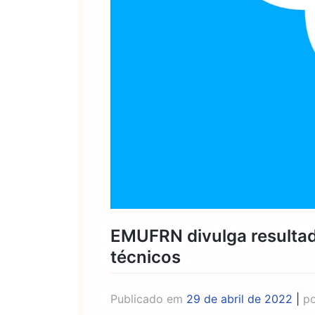
EMUFRN divulga resultado
técnicos
Publicado em
29 de abril de 2022
|
p