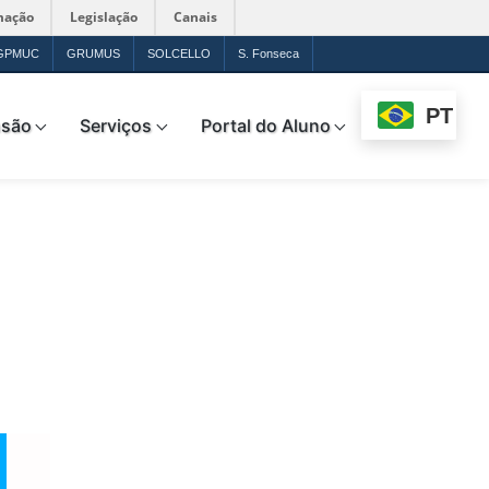
mação
Legislação
Canais
GPMUC
GRUMUS
SOLCELLO
S. Fonseca
PT
nsão
Serviços
Portal do Aluno