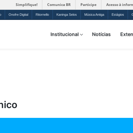
Simplifique!
Comunica BR
Participe
Acesso à infor
o
Onofre Digital
Ritornello
Kaninga Selos
Música Antiga
Estágios
ica da UFRN
Institucional
Notícias
Exte
nico